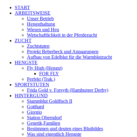
START
ARBEITSWEISE
Unser Betrieb
Hengsthaltung
Wiesen und Heu
Wirtschaftlichkeit in der Pferdezucht
ZUCHT
Zuchtstuten
Projekt Beberbeck und Anpaarungen
Aufbau von Edelblut für die Warmblutzucht
HENGSTE
Fly High (Hengst)
FOR FLY
Perfekt (Trak.)
SPORTSTUTEN
Frida Gold v. Forsyth (Hamburger Derby)
HINTERGUND
Stammblut Goldfisch II
Gotthard
Giorgio
Station Oberndorf
Genetik,Familien
Bestimmen und deuten eines Blutbildes
Was sind eigentlich Hengste