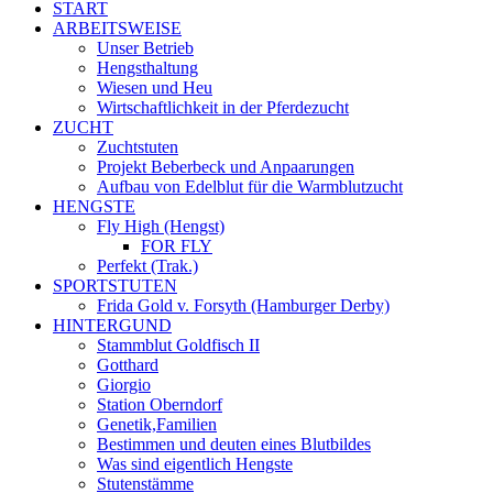
START
ARBEITSWEISE
Unser Betrieb
Hengsthaltung
Wiesen und Heu
Wirtschaftlichkeit in der Pferdezucht
ZUCHT
Zuchtstuten
Projekt Beberbeck und Anpaarungen
Aufbau von Edelblut für die Warmblutzucht
HENGSTE
Fly High (Hengst)
FOR FLY
Perfekt (Trak.)
SPORTSTUTEN
Frida Gold v. Forsyth (Hamburger Derby)
HINTERGUND
Stammblut Goldfisch II
Gotthard
Giorgio
Station Oberndorf
Genetik,Familien
Bestimmen und deuten eines Blutbildes
Was sind eigentlich Hengste
Stutenstämme