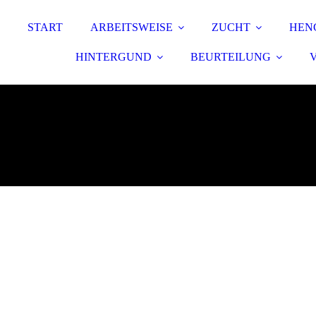
START
ARBEITSWEISE
ZUCHT
HEN
HINTERGUND
BEURTEILUNG