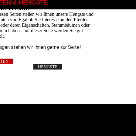
TEN & HENGSTE
ERE PFERDE
esen Seiten stellen wir Ihnen unsere Hengste und
tuten vor. Egal ob Sie Interesse an den Pferden
, oder deren Eigen­schaften, Stammbäumen oder
hem haben - auf dieser Seite werden Sie gut
lt.
ragen stehen wir Ihnen gerne zur Seite!
UTEN
HENGSTE