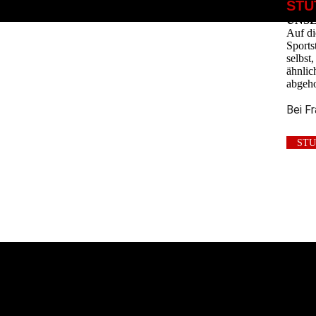
STU
UNS
Auf di
Sports
selbst
ähnlic
abgeho
Bei F
ST