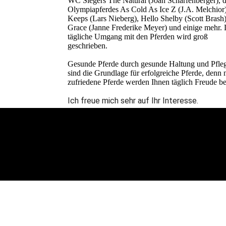
WC Siegers The Natural (Joan Scharfenberger), 
Olympia­pferdes As Cold As Ice Z (J.A. Melchior)
Keeps (Lars Nieberg), Hello Shelby (Scott Brash)
Grace (Janne Frederike Meyer) und einige mehr.
tägliche Umgang mit den Pferden wird groß
geschrieben.
Gesunde Pferde durch gesunde Haltung und Pfle
sind die Grund­lage für erfolgreiche Pferde, denn 
zufriedene Pferde werden Ihnen täglich Freude be
Ich freue mich sehr auf Ihr Interesse.
ÜBER UNS