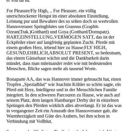
er voll da ist.
For Pleasure/Fly High, .. For Pleasure, ein völlig
unerschrockener Hengst im einer absoluten Einstellung,
Leistung pur und Bewahrer des so selten doch so wertvollen
Hannoveraner Springblutes um Grannus (Graphit-
Ozean(Trak.)Gotthard) und Goya (Gotthard/Domspatz).
HART,EINSTELLUNG,VERMÖGEN SATT, das ist der
Eckpfeiler einer auf langfristig geplanten Zucht. Pferde mit
einem großen Herz, lebend hier zu Hause:FLY HIGH,
GESUND,EHRLICH,ABSOLUT PRESENT, so bedeutsam,
das einem Gänsehaut wächst und die Dankbarkeit darin
mündet, dass man miteinander redet wie mit bedeutenden
Menschen, Blicke sagen mehr als tausend Worte.
Bonaparte AA, das was Hannover immer gebraucht hat, einen
Tropfen „Spezialblut“ wie Joachim Köhler so schön sagte, ein
Pferd mit Herz, Intelligenz und in der Menschlichen Familie
integriert. In den schweren Parcouren zu Hause, wie auch auf
seinem Platz, dem langen Hamburger Derby der in einzelnen
Sprüngen den Pferden wirklich alles abverlangt. Er ist das was
in vergangener Zeit ein Amurath den Hannoveraner gab, die
Warmherzigkeit und Güte des Arabers, bei ihm schon in
Verbindung mit Vollblut.