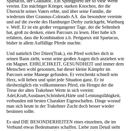
Spartacus, der Gladiator.. Ein Springpferd der so viele Werte
vereint. Ein mächtiger Krieger, starken Knochen, der die
Übersicht seines Vaters erbte, und über seine Familie, die
wiederum über Grannus-Colorado AA das besondere vereinte
und auf die zweite des Hamburger Derby zurückgeht, Wartburg
v. Welf. Er ist ein großer vergangener Tage, der die Seltenheit
hat, groß zu denken, einen Parcours zu lesen. Hier habe ich
erfahren, dass die Kombination z.b. Perigueux mit Spartacus,
bisher in allem Auffällige Pferde machte.
Und natürlich Der Dürer(Trak.), ein Pferd welches dich in
seinen Bann zieht, wenn seine großen Augen dich anziehen wie
ein Magnet. EHRLICHKEIT, GESUNDHEIT und immer dem
Menschen wohl gesonnen, hat dieser kleine Kämpfer im
Parcours seine Manege gefunden. Er verschenkt schnell sein
Herz, will lieben und spürt jede Situation ganz. Er ist
diesbezüglich ein vollkommenes Pferd, ein Hengst der die
Treue der alten Trakehner Werte in sich vereint:
Adel,Kraft,Ausdauer,Schönheit,Härte und Leistungsfähigkeit,
verbunden mit besten Charakter Eigenschaften. Dinge worauf
man sich heute in der Trakehner Zucht doch besser wieder
besinnen sollte.
Es sind DIE BESONDERHEITEN eines einzelnen, die im
Verbund etwas Bedeutsames schaffen. Liebe zum Detail sieht