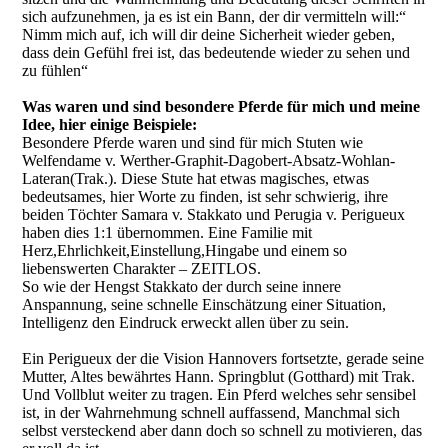
sich aufzunehmen, ja es ist ein Bann, der dir vermitteln will:“
Nimm mich auf, ich will dir deine Sicherheit wieder geben,
dass dein Gefühl frei ist, das bedeutende wieder zu sehen und
zu fühlen“
Was waren und sind besondere Pferde für mich und meine
Idee, hier einige Beispiele:
Besondere Pferde waren und sind für mich Stuten wie
Welfendame v. Werther-Graphit-Dagobert-Absatz-Wohlan-
Lateran(Trak.). Diese Stute hat etwas magisches, etwas
bedeutsames, hier Worte zu finden, ist sehr schwierig, ihre
beiden Töchter Samara v. Stakkato und Perugia v. Perigueux
haben dies 1:1 übernommen. Eine Familie mit
Herz,Ehrlichkeit,Einstellung,Hingabe und einem so
liebenswerten Charakter – ZEITLOS.
So wie der Hengst Stakkato der durch seine innere
Anspannung, seine schnelle Einschätzung einer Situation,
Intelligenz den Eindruck erweckt allen über zu sein.
Ein Perigueux der die Vision Hannovers fortsetzte, gerade seine
Mutter, Altes bewährtes Hann. Springblut (Gotthard) mit Trak.
Und Vollblut weiter zu tragen. Ein Pferd welches sehr sensibel
ist, in der Wahrnehmung schnell auffassend, Manchmal sich
selbst versteckend aber dann doch so schnell zu motivieren, das