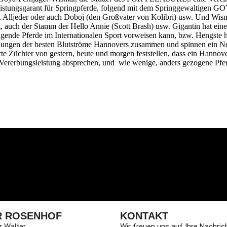
istungsgarant für Springpferde, folgend mit dem Springgewaltigen GO
, Alljeder oder auch Doboj (den Großvater von Kolibri) usw. Und Wis
auch der Stamm der Hello Annie (Scott Brash) usw. Gigantin hat eine
agende Pferde im Internationalen Sport vorweisen kann, bzw. Hengste h
ndungen der besten Blutströme Hannovers zusammen und spinnen ein Netz
rte Züchter von gestern, heute und morgen feststellen, dass ein Hannov
 Vererbungsleistung absprechen, und wie wenige, anders gezogene Pfe
R ROSENHOF
KONTAKT
r Walter
Wir freuen uns auf Ihre Nachric