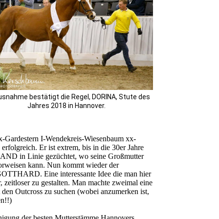
usnahme bestätigt die Regel, DORINA, Stute des
Jahres 2018 in Hannover.
t xx-Gardestern I-Wendekreis-Wiesenbaum xx-
folgreich. Er ist extrem, bis in die 30er Jahre
NAND in Linie gezüchtet, wo seine Großmutter
vorweisen kann. Nun kommt wieder der
r GOTTHARD. Eine interessante Idee die man hier
, zeitloser zu gestalten. Man machte zweimal eine
 den Outcross zu suchen (wobei anzumerken ist,
n!!)
igung der besten Mutterstämme Hannovers.