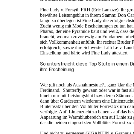
Fine Lady v. Forsyth FRH (Eric Lamaze), ihr gro
bewährte Leistungsblut in ihrem Stamm: Don Carlo
lange zu überlegen ist Fine Lady die erfolgreichste
Zucht wenig mit Mode Erscheinungen zu tun hat, 
Pharao, der eine Pyramide baut und weiß, dass de
braucht, wo man zuvor ewig am Fundament arbeit
sich Vollkommenheit anfühlt. Ihr rechter Bruder F
erfolgreich, sowie ihre Schwester Lilli Le v. Lan
Einstellung und härte wird Fine Lady attestiert.
So unterstreicht diese Top Stute in einem 
ihre Erscheinung.
Wer gilt noch als Ausnahmestute?.. ganz klar di
Ferdinand.. Shutterfly gewann oder war in fast al
hinein nur mit Leistungsblut bzw. deren Stämme
dann über Gardestern wiederum eine Linienzuch
Bluteinsatz über den Vollblüter Forrest xx um d
verfolgte. Auf Linienzucht zu bauen - auf das bes
Anpaarung im Warmblutbereich um auf Linie zu ge
das die beiden eingesetzten Vollblüter Forrest 
Und nicht zu vergessen GIGANTIN v. Grannus-G