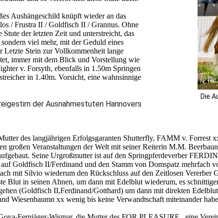
ßes Aushängeschild knüpft wieder an das
s / Frustra II / Goldfisch II / Grannus. Ohne
 Stute der letzten Zeit und unterstreicht, das
sondern viel mehr, mit der Geduld eines
r Letzte Stein zur Vollkommenheit lange
et, immer mit dem Blick und Vorstellung wie
ighter v. Forsyth, ebenfalls in 1.50m Springen
dstreicher in 1.40m. Vorsicht, eine wahnsinnige
Die A
Dreigestirn der Ausnahmestuten Hannovers
e Mutter des langjährigen Erfolgsgaranten Shutterfly, FAMM v. Forres
len großen Veranstaltungen der Welt mit seiner Reiterin M.M. Beerbaun er
 aufgebaut. Seine Urgroßmutter ist auf den Springpferdeverber FERDI
t auf Goldfisch II/Ferdinand und den Stamm von Domspatz mehrfach 
anach mit Silvio wiederum den Rückschluss auf den Zeitlosen Vererbe
te Blut in seinen Ahnen, um dann mit Edelblut wiederum, es schnittiger
hen (Goldfisch II,Ferdinand/Gotthard) um dann mit direkten Edelblut
xx und Wiesenbaumn xx wenig bis keine Verwandtschaft miteinander habe
oya-Fernjäger-Wismar, die Mutter des FOR PLEASURE,. eine Verein