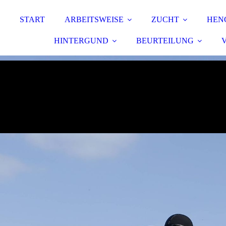
START
ARBEITSWEISE
ZUCHT
HEN
HINTERGUND
BEURTEILUNG