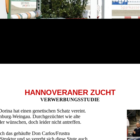
HANNOVERANER ZUCHT
VERWERBUNGS­STUDIE
rina hat einen genetischen Schatz vereint.
nburg-Weingau. Durchgezüchtet wie alte
der wünschen, doch leider nicht antreffen.
ich das gehäufte Don Carlos/Frustra
r Struktur und so vererbt sich diese Stute auch.